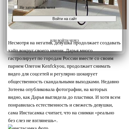
Не запоминать меня
Войти на сайт
ИЛИ ВОЙТИ ЧЕРЕЗ
Несмотря на негатив, девушка продолжает создавать
хайп вокруг своего имени. Дарья много
гастролирует по городам России вместе со своим
парнем Олегом Kenfckyou, продолжает снимать
видео для соцсетей и регулярно шокирует
общественность скандальными выходками. Недавно
Зотеева опубликовала фотографии, на которых
видно, как Дарья выглядела до пластики. И хотя всем
понравилась естественность и свежесть девушки,
сама Инстасамка считает, что на снимки «реально
без слез не взглянешь».